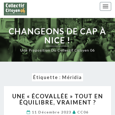
Skip
Togg
to
navig
content
CHANGEONS DE CAP À
NICE !
Une Proposition Du Collectif Citoyen 06
Étiquette :
Méridia
UNE
UNE « ÉCOVALLÉE » TOUT EN
« ÉCOVALLÉE »
ÉQUILIBRE, VRAIMENT ?
TOUT
EN
11 Décembre 2023
CC06
ÉQUILIBRE,