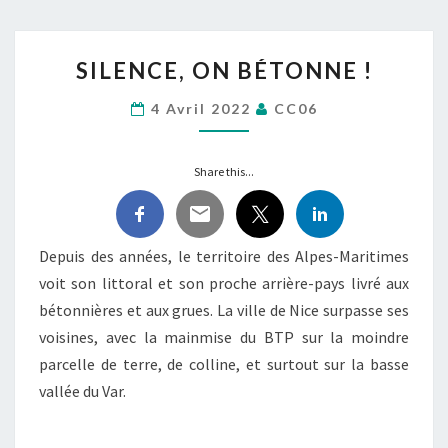
SILENCE,
SILENCE, ON BÉTONNE !
ON
BÉTONNE
4 Avril 2022
CC06
!
Share this...
Depuis des années, le territoire des Alpes-Maritimes
voit son littoral et son proche arrière-pays livré aux
bétonnières et aux grues. La ville de Nice surpasse ses
voisines, avec la mainmise du BTP sur la moindre
parcelle de terre, de colline, et surtout sur la basse
vallée du Var.