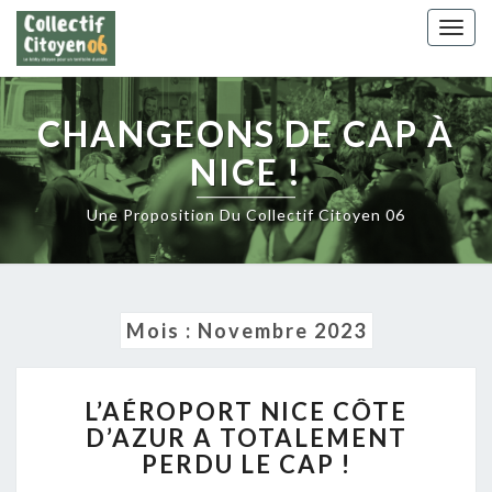
Skip
Togg
to
navig
content
CHANGEONS DE CAP À
NICE !
Une Proposition Du Collectif Citoyen 06
Mois :
Novembre 2023
L’AÉROPORT
L’AÉROPORT NICE CÔTE
NICE
D’AZUR A TOTALEMENT
CÔTE
PERDU LE CAP !
D’AZUR
A