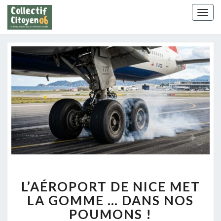
Skip
Togg
to
navig
content
L’AÉROPORT
L’AÉROPORT DE NICE MET
DE
NICE MET
LA GOMME … DANS NOS
LA
POUMONS !
GOMME