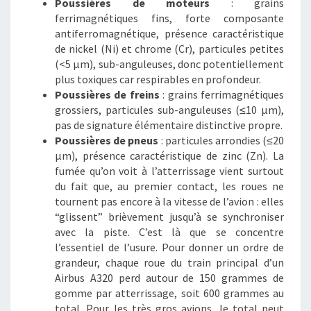
Poussières de moteurs
: grains
ferrimagnétiques fins, forte composante
antiferromagnétique, présence caractéristique
de nickel (Ni) et chrome (Cr), particules petites
(<5 µm), sub-anguleuses, donc potentiellement
plus toxiques car respirables en profondeur.
Poussières de freins
: grains ferrimagnétiques
grossiers, particules sub-anguleuses (≤10 µm),
pas de signature élémentaire distinctive propre.
Poussières de pneus
: particules arrondies (≤20
µm), présence caractéristique de zinc (Zn). La
fumée qu’on voit à l’atterrissage vient surtout
du fait que, au premier contact, les roues ne
tournent pas encore à la vitesse de l’avion : elles
“glissent” brièvement jusqu’à se synchroniser
avec la piste. C’est là que se concentre
l’essentiel de l’usure. Pour donner un ordre de
grandeur, chaque roue du train principal d’un
Airbus A320 perd autour de 150 grammes de
gomme par atterrissage, soit 600 grammes au
total. Pour les très gros avions, le total peut