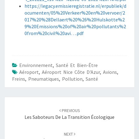
https://legacy.emissieregistratie.nl/erpubliek/d
ocumenten/05%20Verkeer%20en%20vervoer/2
017%20%28Dellaert%20%26%20Hulskotte%2
9%20Emissions%20of%20air%20pollutants%2
0from%20civil%20avi….pdf
Environnement
,
Santé Et Bien-Être
Aéroport
,
Aéroport Nice Côte D'Azur
,
Avions
,
Freins
,
Pneumatiques
,
Pollution
,
Santé
Post
navigation
PREVIOUS
Les Saboteurs De La Transition Écologique
NEXT