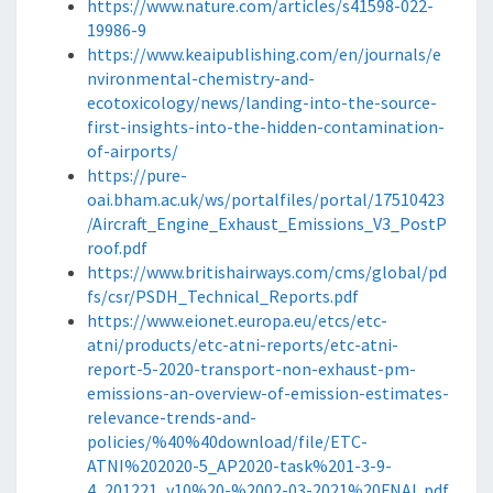
https://www.nature.com/articles/s41598-022-
19986-9
https://www.keaipublishing.com/en/journals/e
nvironmental-chemistry-and-
ecotoxicology/news/landing-into-the-source-
first-insights-into-the-hidden-contamination-
of-airports/
https://pure-
oai.bham.ac.uk/ws/portalfiles/portal/17510423
/Aircraft_Engine_Exhaust_Emissions_V3_PostP
roof.pdf
https://www.britishairways.com/cms/global/pd
fs/csr/PSDH_Technical_Reports.pdf
https://www.eionet.europa.eu/etcs/etc-
atni/products/etc-atni-reports/etc-atni-
report-5-2020-transport-non-exhaust-pm-
emissions-an-overview-of-emission-estimates-
relevance-trends-and-
policies/%40%40download/file/ETC-
ATNI%202020-5_AP2020-task%201-3-9-
4_201221_v10%20-%2002-03-2021%20FNAL.pdf