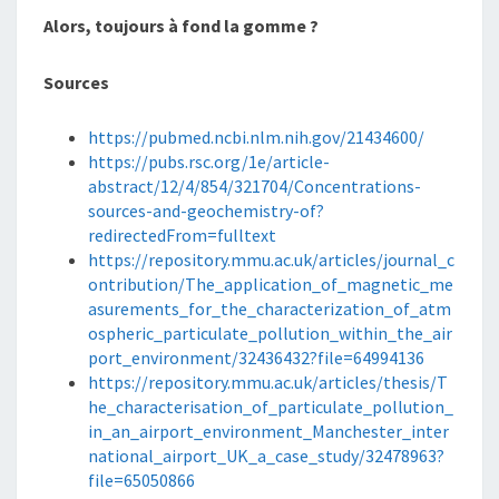
Alors, toujours à fond la gomme ?
Sources
https://pubmed.ncbi.nlm.nih.gov/21434600/
https://pubs.rsc.org/1e/article-
abstract/12/4/854/321704/Concentrations-
sources-and-geochemistry-of?
redirectedFrom=fulltext
https://repository.mmu.ac.uk/articles/journal_c
ontribution/The_application_of_magnetic_me
asurements_for_the_characterization_of_atm
ospheric_particulate_pollution_within_the_air
port_environment/32436432?file=64994136
https://repository.mmu.ac.uk/articles/thesis/T
he_characterisation_of_particulate_pollution_
in_an_airport_environment_Manchester_inter
national_airport_UK_a_case_study/32478963?
file=65050866