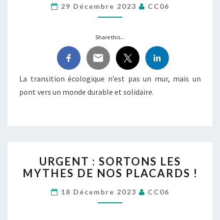
29 Décembre 2023
CC06
COMME
LES
AUTRES.
Share this...
ALORS
BONNE
ANNÉE
!
La transition écologique n’est pas un mur, mais un
pont vers un monde durable et solidaire.
URGENT :
URGENT : SORTONS LES
SORTONS
MYTHES DE NOS PLACARDS !
LES
MYTHES
18 Décembre 2023
CC06
DE
NOS
PLACARDS !