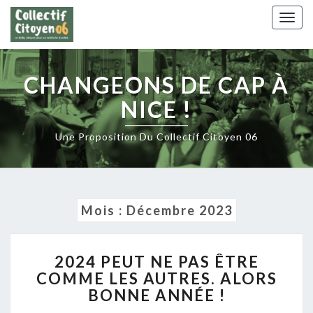
Skip
Togg
to
navig
content
CHANGEONS DE CAP À
NICE !
Une Proposition Du Collectif Citoyen 06
Mois :
Décembre 2023
2024
2024 PEUT NE PAS ÊTRE
PEUT
COMME LES AUTRES. ALORS
NE
BONNE ANNÉE !
PAS
ÊTRE