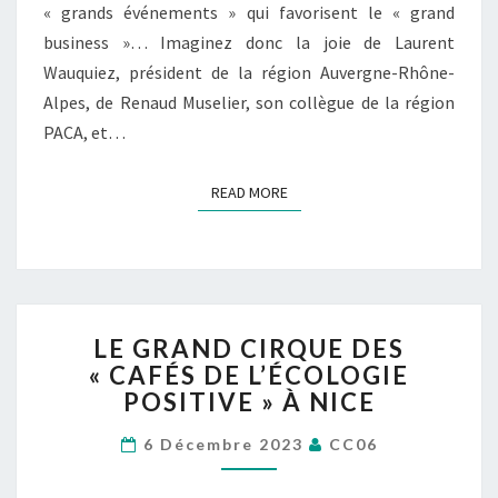
« grands événements » qui favorisent le « grand
business »… Imaginez donc la joie de Laurent
Wauquiez, président de la région Auvergne-Rhône-
Alpes, de Renaud Muselier, son collègue de la région
PACA, et…
READ MORE
READ MORE
LE
LE GRAND CIRQUE DES
GRAND
« CAFÉS DE L’ÉCOLOGIE
CIRQUE
POSITIVE » À NICE
DES
« CAFÉS
6 Décembre 2023
CC06
DE
L’ÉCOLOGIE
POSITIVE »