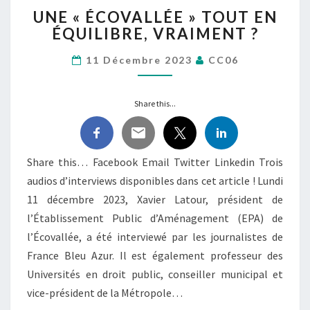
UNE
UNE « ÉCOVALLÉE » TOUT EN
« ÉCOVALLÉE »
ÉQUILIBRE, VRAIMENT ?
TOUT
EN
11 Décembre 2023
CC06
ÉQUILIBRE,
VRAIMENT
?
Share this...
Share this… Facebook Email Twitter Linkedin Trois
audios d’interviews disponibles dans cet article ! Lundi
11 décembre 2023, Xavier Latour, président de
l’Établissement Public d’Aménagement (EPA) de
l’Écovallée, a été interviewé par les journalistes de
France Bleu Azur. Il est également professeur des
Universités en droit public, conseiller municipal et
vice-président de la Métropole…