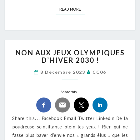
READ MORE
READ MORE
NON
NON AUX JEUX OLYMPIQUES
AUX
D’HIVER 2030 !
JEUX
OLYMPIQUES
8 Décembre 2023
CC06
D’HIVER
2030 !
Share this...
Share this… Facebook Email Twitter Linkedin De la
poudreuse scintillante plein les yeux ! Rien qui ne
fasse plus baver d’envie nos « grands élus » que les