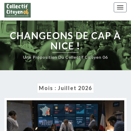
Skip
Togg
to
navig
content
CHANGEONS DE CAP À
NICE !
Une Proposition Du Collectif Citoyen 06
Mois :
Juillet 2026