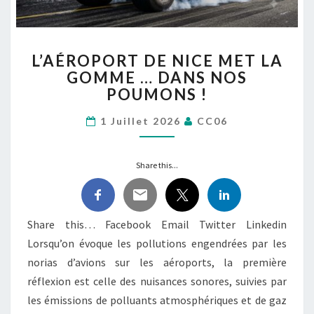
L’AÉROPORT
L’AÉROPORT DE NICE MET LA
DE
GOMME … DANS NOS
NICE MET
POUMONS !
LA
GOMME
1 Juillet 2026
CC06
…
DANS
NOS
Share this...
POUMONS
!
Share this… Facebook Email Twitter Linkedin
Lorsqu’on évoque les pollutions engendrées par les
norias d’avions sur les aéroports, la première
réflexion est celle des nuisances sonores, suivies par
les émissions de polluants atmosphériques et de gaz