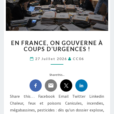
EN
EN FRANCE, ON GOUVERNE À
FRANCE,
COUPS D’URGENCES !
ON
GOUVERNE
27 Juillet 2026
CC06
À
COUPS
D’URGENCES !
Share this...
Share this… Facebook Email Twitter Linkedin
Chaleur, feux et poisons Canicules, incendies,
mégabassines, pesticides : dès qu’un dossier explose,