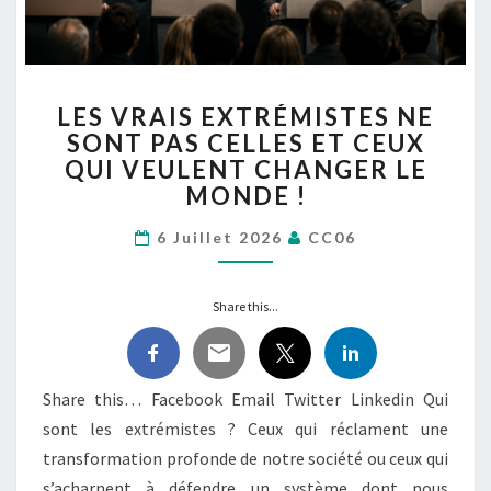
LES
LES VRAIS EXTRÉMISTES NE
VRAIS
SONT PAS CELLES ET CEUX
EXTRÉMISTES
QUI VEULENT CHANGER LE
NE
SONT
MONDE !
PAS
CELLES
6 Juillet 2026
CC06
ET
CEUX
Share this...
QUI
VEULENT
CHANGER
LE
Share this… Facebook Email Twitter Linkedin Qui
MONDE !
sont les extrémistes ? Ceux qui réclament une
transformation profonde de notre société ou ceux qui
s’acharnent à défendre un système dont nous