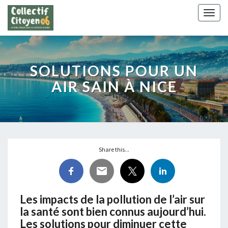
Togg
navig
SOLUTIONS POUR UN
Solutions
pour
AIR SAIN À NICE
un
air
sain
à
Nice
Share this...
Les impacts de la pollution de l’air sur
la santé sont bien connus aujourd’hui.
Les solutions pour diminuer cette