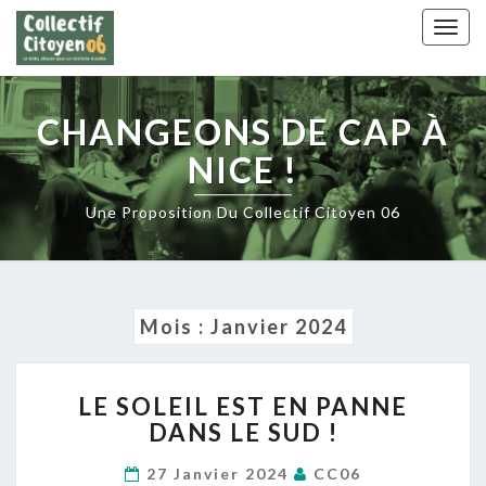
Skip
Togg
to
navig
content
CHANGEONS DE CAP À
NICE !
Une Proposition Du Collectif Citoyen 06
Mois :
Janvier 2024
LE
LE SOLEIL EST EN PANNE
SOLEIL
DANS LE SUD !
EST
EN
27 Janvier 2024
CC06
PANNE