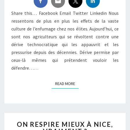
NOS
AVIS
Share this… Facebook Email Twitter Linkedin Nous
OU
ressentons de plus en plus les effets de la vaste
NOS
RÉSISTANCES ?
culture de l’enfumage chez nos élites. Aujourd’hui, ce
sont nos agriculteurs qui se révoltent contre une
dérive technocratique qui les appauvrit et les
pressurise depuis des décennies. Dérive permise par
ceux-là mêmes qui prétendent vouloir les
défendre……
READ MORE
READ MORE
ON
ON RESPIRE MIEUX À NICE,
RESPIRE