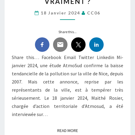
VRAIMENT ?
MIEUX
À
18 Janvier 2024
CC06
NICE,
VRAIMENT
?
Share this...
Share this… Facebook Email Twitter Linkedin Mi-
janvier 2024, une étude AtmoSud confirme la baisse
tendancielle de la pollution sur la ville de Nice, depuis
2007. Mais cette annonce, reprise par les
représentants de la ville, est à tempérer très
sérieusement. Le 18 janvier 2024, Maïthé Rosier,
chargée d’action territoriale d’Atmosud, a été
interviewée sur…
READ MORE
READ MORE