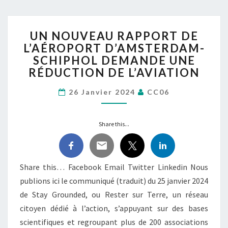
UN
UN NOUVEAU RAPPORT DE
NOUVEAU
L’AÉROPORT D’AMSTERDAM-
RAPPORT
SCHIPHOL DEMANDE UNE
DE
L’AÉROPORT
RÉDUCTION DE L’AVIATION
D’AMSTERDAM-
SCHIPHOL
26 Janvier 2024
CC06
DEMANDE
UNE
Share this...
RÉDUCTION
DE
L’AVIATION
Share this… Facebook Email Twitter Linkedin Nous
publions ici le communiqué (traduit) du 25 janvier 2024
de Stay Grounded, ou Rester sur Terre, un réseau
citoyen dédié à l’action, s’appuyant sur des bases
scientifiques et regroupant plus de 200 associations