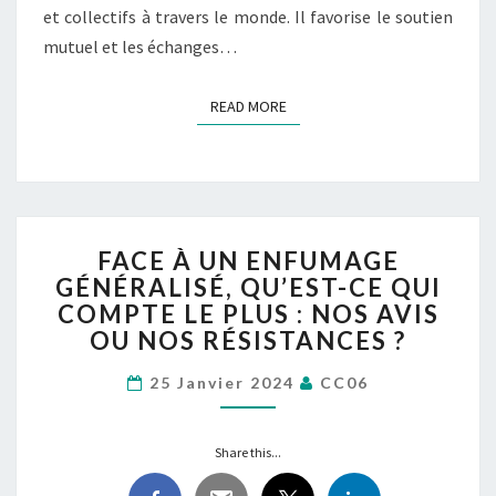
et collectifs à travers le monde. Il favorise le soutien
mutuel et les échanges…
READ MORE
READ MORE
FACE
FACE À UN ENFUMAGE
À
GÉNÉRALISÉ, QU’EST-CE QUI
UN
COMPTE LE PLUS : NOS AVIS
ENFUMAGE
GÉNÉRALISÉ,
OU NOS RÉSISTANCES ?
QU’EST-
CE
25 Janvier 2024
CC06
QUI
COMPTE
Share this...
LE
PLUS :