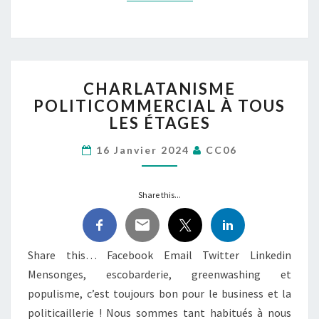
CHARLATANISME
CHARLATANISME
POLITICOMMERCIAL
POLITICOMMERCIAL À TOUS
À
LES ÉTAGES
TOUS
LES
16 Janvier 2024
CC06
ÉTAGES
Share this...
Share this… Facebook Email Twitter Linkedin
Mensonges, escobarderie, greenwashing et
populisme, c’est toujours bon pour le business et la
politicaillerie ! Nous sommes tant habitués à nous