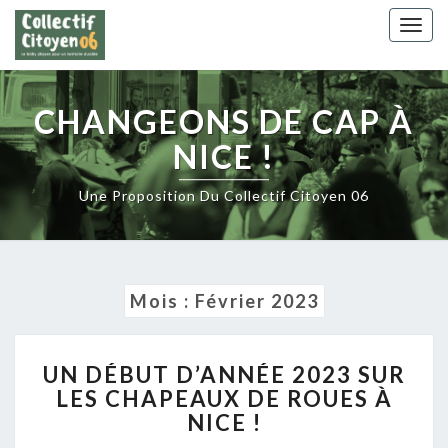
Skip
Togg
to
navig
content
CHANGEONS DE CAP À
NICE !
Une Proposition Du Collectif Citoyen 06
Mois :
Février 2023
UN
UN DÉBUT D’ANNÉE 2023 SUR
DÉBUT
LES CHAPEAUX DE ROUES À
D’ANNÉE
NICE !
2023
SUR