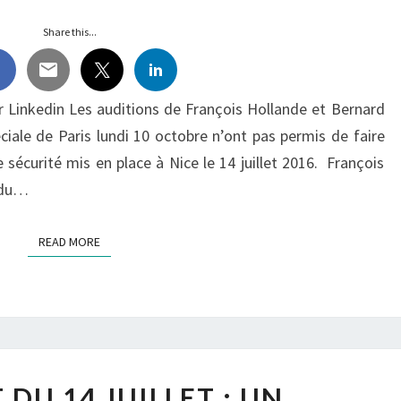
LA
Share this...
VÉRITÉ
 Linkedin Les auditions de François Hollande et Bernard
ciale de Paris lundi 10 octobre n’ont pas permis de faire
e sécurité mis en place à Nice le 14 juillet 2016. François
s du…
READ MORE
READ MORE
ATTENTAT
DU 14 JUILLET : UN
DU