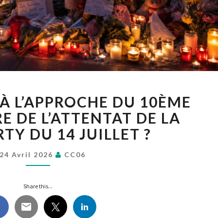
OÙ
 À L’APPROCHE DU 10ÈME
EN
EST-
E DE L’ATTENTAT DE LA
ON
TY DU 14 JUILLET ?
À
L’APPROCHE
24 Avril 2026
CC06
DU
10ÈME
ANNIVERSAIRE
Share this...
DE
L’ATTENTAT