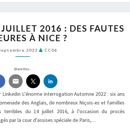
ATTENTAT
JUILLET 2016 : DES FAUTES
DU
14
URES À NICE ?
JUILLET
2016 :
Septembre 2022
CC06
DES
FAUTES
Share this...
MAJEURES
À
NICE ?
 Linkedin L’énorme interrogation Automne 2022 : six ans
omenade des Anglais, de nombreux Niçois-es et familles
terribles du 14 juillet 2016, à l’occasion du procès
ugés par la cour d’assises spéciale de Paris,…