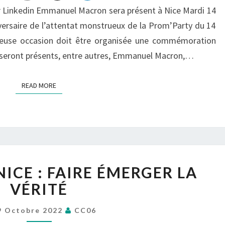
DE
 Linkedin Emmanuel Macron sera présent à Nice Mardi 14
LA
versaire de l’attentat monstrueux de la Prom’Party du 14
PROM’PARTY
oureuse occasion doit être organisée une commémoration
DU
t. Y seront présents, entre autres, Emmanuel Macron,…
14
JUILLET ?
READ MORE
READ MORE
ATTENTAT
ICE : FAIRE ÉMERGER LA
DE
NICE
VÉRITÉ
:
FAIRE
9 Octobre 2022
CC06
ÉMERGER