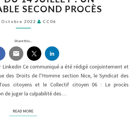
14
ABLE SECOND PROCÈS
JUILLET
: UN
 Octobre 2022
CC06
INDISPENSABLE
SECOND
Share this...
PROCÈS
r Linkedin Ce communiqué a été rédigé conjointement et
gue des Droits de l’Homme section Nice, le Syndicat des
Tous citoyens et le Collectif citoyen 06 : Le procès
n de juger la culpabilité des…
READ MORE
READ MORE