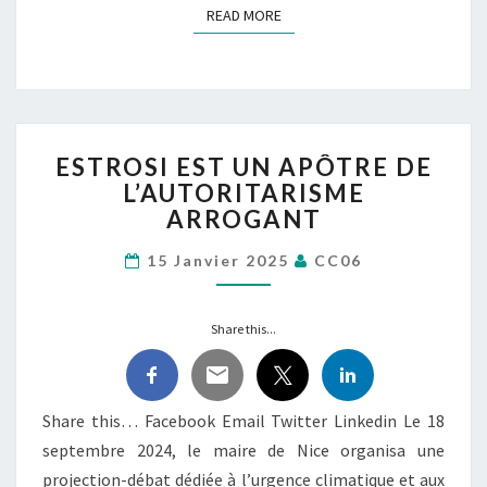
READ MORE
READ MORE
ESTROSI
ESTROSI EST UN APÔTRE DE
EST
L’AUTORITARISME
UN
ARROGANT
APÔTRE
DE
15 Janvier 2025
CC06
L’AUTORITARISME
ARROGANT
Share this...
Share this… Facebook Email Twitter Linkedin Le 18
septembre 2024, le maire de Nice organisa une
projection-débat dédiée à l’urgence climatique et aux