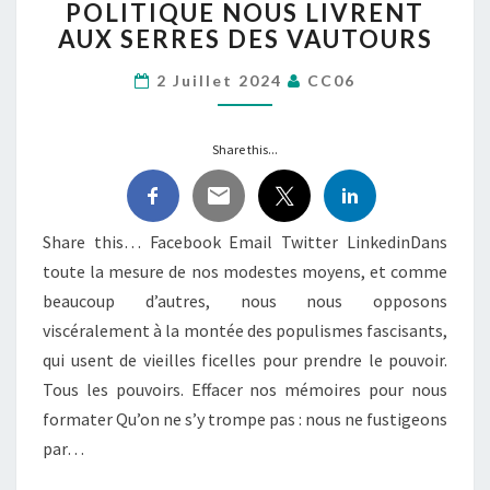
POLITIQUE NOUS LIVRENT
DE
AUX SERRES DES VAUTOURS
LA
POLITIQUE
2 Juillet 2024
CC06
NOUS
LIVRENT
AUX
Share this...
SERRES
DES
VAUTOURS
Share this… Facebook Email Twitter LinkedinDans
toute la mesure de nos modestes moyens, et comme
beaucoup d’autres, nous nous opposons
viscéralement à la montée des populismes fascisants,
qui usent de vieilles ficelles pour prendre le pouvoir.
Tous les pouvoirs. Effacer nos mémoires pour nous
formater Qu’on ne s’y trompe pas : nous ne fustigeons
par…