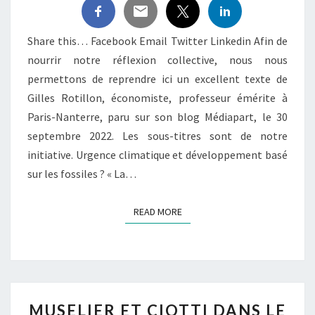
Share this… Facebook Email Twitter Linkedin Afin de
nourrir notre réflexion collective, nous nous
permettons de reprendre ici un excellent texte de
Gilles Rotillon, économiste, professeur émérite à
Paris-Nanterre, paru sur son blog Médiapart, le 30
septembre 2022. Les sous-titres sont de notre
initiative. Urgence climatique et développement basé
sur les fossiles ? « La…
READ MORE
READ MORE
MUSELIER
MUSELIER ET CIOTTI DANS LE
ET