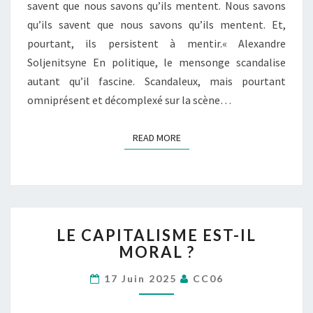
savent que nous savons qu’ils mentent. Nous savons
qu’ils savent que nous savons qu’ils mentent. Et,
pourtant, ils persistent à mentir.« Alexandre
Soljenitsyne En politique, le mensonge scandalise
autant qu’il fascine. Scandaleux, mais pourtant
omniprésent et décomplexé sur la scène…
READ MORE
READ MORE
LE
LE CAPITALISME EST-IL
CAPITALISME
MORAL ?
EST-
IL
17 Juin 2025
CC06
MORAL
?