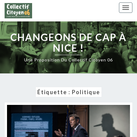
Skip
Togg
to
navig
content
CHANGEONS DE CAP À
NICE !
Une Proposition Du Collectif Citoyen 06
Étiquette :
Politique