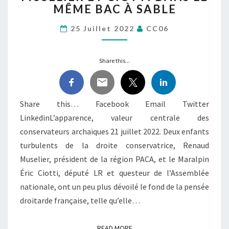
MÊME BAC À SABLE
CIOTTI
DANS
25 Juillet 2022
CC06
LE
MÊME
BAC
Share this...
À
SABLE
Share this… Facebook Email Twitter
LinkedinL’apparence, valeur centrale des
conservateurs archaïques 21 juillet 2022. Deux enfants
turbulents de la droite conservatrice, Renaud
Muselier, président de la région PACA, et le Maralpin
Éric Ciotti, député LR et questeur de l’Assemblée
nationale, ont un peu plus dévoilé le fond de la pensée
droitarde française, telle qu’elle…
READ MORE
READ MORE