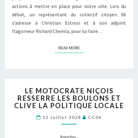
actions à mettre en place pour notre ville. Lors du
débat, un représentant du collectif citoyen 06
s’adresse à Christian Estrosi et à son adjoint
flagorneur Richard Chemla, pour lui faire…
READ MORE
READ MORE
LE
LE MOTOCRATE NIÇOIS
MOTOCRATE
RESSERRE LES BOULONS ET
NIÇOIS
CLIVE LA POLITIQUE LOCALE
RESSERRE
LES
12 Juillet 2024
CC06
BOULONS
ET
CLIVE
Share this...