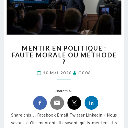
MENTIR
MENTIR EN POLITIQUE :
EN
FAUTE MORALE OU MÉTHODE
POLITIQUE
?
:
FAUTE
10 Mai 2026
CC06
MORALE
OU
MÉTHODE
Share this...
?
Share this… Facebook Email Twitter Linkedin « Nous
savons qu’ils mentent. Ils savent qu’ils mentent. Ils