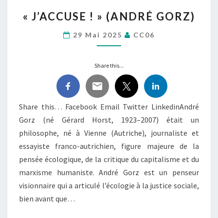
« J’ACCUSE
« J’ACCUSE ! » (ANDRÉ GORZ)
! »
(ANDRÉ
29 Mai 2025
CC06
GORZ)
Share this...
Share this… Facebook Email Twitter LinkedinAndré
Gorz (né Gérard Horst, 1923–2007) était un
philosophe, né à Vienne (Autriche), journaliste et
essayiste franco-autrichien, figure majeure de la
pensée écologique, de la critique du capitalisme et du
marxisme humaniste. André Gorz est un penseur
visionnaire qui a articulé l’écologie à la justice sociale,
bien avant que…