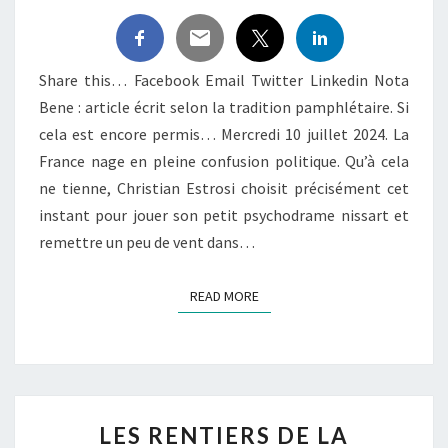
LA
POLITIQUE
LOCALE
Share this… Facebook Email Twitter Linkedin Nota
Bene : article écrit selon la tradition pamphlétaire. Si
cela est encore permis… Mercredi 10 juillet 2024. La
France nage en pleine confusion politique. Qu’à cela
ne tienne, Christian Estrosi choisit précisément cet
instant pour jouer son petit psychodrame nissart et
remettre un peu de vent dans…
READ MORE
READ MORE
LES
LES RENTIERS DE LA
RENTIERS