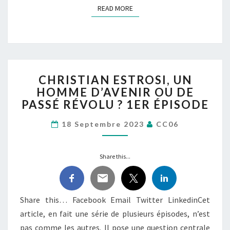
READ MORE
READ MORE
CHRISTIAN
CHRISTIAN ESTROSI, UN
ESTROSI,
HOMME D’AVENIR OU DE
UN
PASSÉ RÉVOLU ? 1ER ÉPISODE
HOMME
D’AVENIR
18 Septembre 2023
CC06
OU
DE
PASSÉ
Share this...
RÉVOLU
?
1ER
ÉPISODE
Share this… Facebook Email Twitter LinkedinCet
article, en fait une série de plusieurs épisodes, n’est
pas comme les autres. Il pose une question centrale