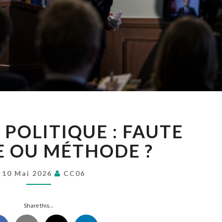
MENTIR
 POLITIQUE : FAUTE
EN
POLITIQUE
 OU MÉTHODE ?
:
FAUTE
10 Mai 2026
CC06
MORALE
OU
MÉTHODE
Share this...
?