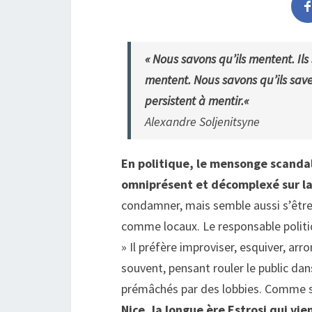
«
Nous savons qu’ils mentent. Ils
mentent. Nous savons qu’ils save
persistent à mentir.
«
Alexandre Soljenitsyne
En politique, le mensonge scandal
omniprésent et décomplexé sur la
condamner, mais semble aussi s’être 
comme locaux. Le responsable politiqu
» Il préfère improviser, esquiver, arro
souvent, pensant rouler le public da
prémâchés par des lobbies. Comme si
Nice, la longue ère Estrosi qui vie