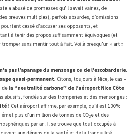
ste a abusé de promesses qu’il savait vaines, de
s preuves multiples), parfois absurdes, d’omissions
’a pourtant cessé d’accuser ses opposants, et
stant à tenir des propos suffisamment équivoques (et
tromper sans mentir tout à fait. Voilà presqu’un « art »
 n’a pas l’apanage du mensonge ou de l’escobarderie.
usage quasi-permanent.
Citons, toujours à Nice, le cas –
 – de
la ‘’neutralité carbone’’ de l’aéroport Nice Côte
ns abusifs, fondés sur des tromperies et des mensonges :
ité !
Cet aéroport affirme, par exemple, qu’il est 100%
il émet plus d’un million de tonnes de CO
e et des
2
osphériques par an. Il se trouve que tout occupés à
ouvent aux dépens de la santé et de la tranquillité