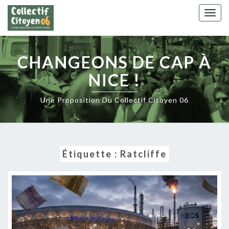
Skip
Togg
to
navig
content
CHANGEONS DE CAP À
NICE !
Une Proposition Du Collectif Citoyen 06
Étiquette :
Ratcliffe