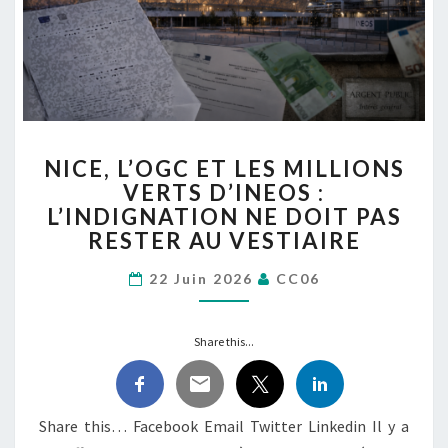
NICE,
NICE, L’OGC ET LES MILLIONS
L’OGC
VERTS D’INEOS :
ET
L’INDIGNATION NE DOIT PAS
LES
MILLIONS
RESTER AU VESTIAIRE
VERTS
D’INEOS
22 Juin 2026
CC06
:
L’INDIGNATION
Share this...
NE
DOIT
PAS
RESTER
Share this… Facebook Email Twitter Linkedin Il y a
AU