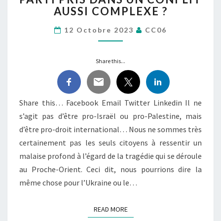
RÔLE
AUSSI COMPLEXE ?
DE
MAIRE
12 Octobre 2023
CC06
D’AFFICHER
UN TEL
PARTI PRIS
Share this...
DANS
UN
CONFLIT
Share this… Facebook Email Twitter Linkedin Il ne
AUSSI
s’agit pas d’être pro-Israël ou pro-Palestine, mais
COMPLEXE
?
d’être pro-droit international… Nous ne sommes très
certainement pas les seuls citoyens à ressentir un
malaise profond à l’égard de la tragédie qui se déroule
au Proche-Orient. Ceci dit, nous pourrions dire la
même chose pour l’Ukraine ou le…
READ MORE
READ MORE