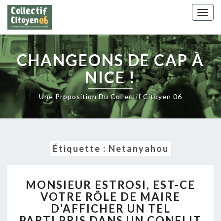
Skip
Togg
to
navig
content
CHANGEONS DE CAP À
NICE !
Une Proposition Du Collectif Citoyen 06
Étiquette :
Netanyahou
MONSIEUR
MONSIEUR ESTROSI, EST-CE
ESTROSI,
VOTRE RÔLE DE MAIRE
EST-
D’AFFICHER UN TEL
CE
VOTRE
PARTI PRIS DANS UN CONFLIT