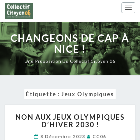
Skip
Togg
to
navig
content
CHANGEONS DE CAP À
NICE !
Une Proposition Du Collectif Citoyen 06
Étiquette :
Jeux Olympiques
NON
NON AUX JEUX OLYMPIQUES
AUX
D’HIVER 2030 !
JEUX
OLYMPIQUES
8 Décembre 2023
CC06
D’HIVER