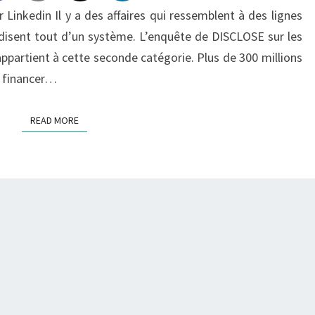
PAS
Linkedin Il y a des affaires qui ressemblent à des lignes
RESTER
ui disent tout d’un système. L’enquête de DISCLOSE sur les
AU
ppartient à cette seconde catégorie. Plus de 300 millions
VESTIAIRE
s financer…
READ MORE
READ MORE