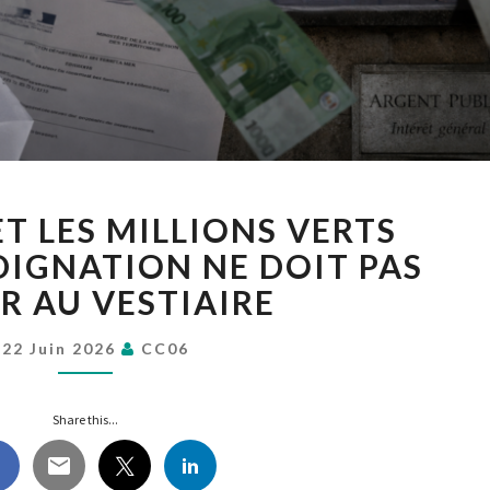
NICE,
ET LES MILLIONS VERTS
L’OGC
ET
NDIGNATION NE DOIT PAS
LES
R AU VESTIAIRE
MILLIONS
VERTS
22 Juin 2026
CC06
D’INEOS
:
L’INDIGNATION
Share this...
NE
DOIT