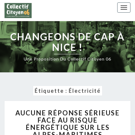
Skip
Togg
to
navig
content
CHANGEONS DE CAP À
NICE !
Une Proposition Du Collectif Citoyen 06
Étiquette :
Électricité
AUCUNE
AUCUNE RÉPONSE SÉRIEUSE
RÉPONSE
FACE AU RISQUE
SÉRIEUSE
ÉNERGÉTIQUE SUR LES
FACE
AU
ALPES-MARITIMES