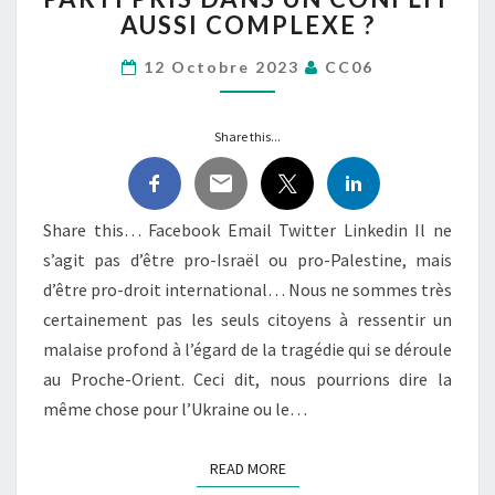
RÔLE
AUSSI COMPLEXE ?
DE
MAIRE
12 Octobre 2023
CC06
D’AFFICHER
UN TEL
PARTI PRIS
Share this...
DANS
UN
CONFLIT
Share this… Facebook Email Twitter Linkedin Il ne
AUSSI
s’agit pas d’être pro-Israël ou pro-Palestine, mais
COMPLEXE
?
d’être pro-droit international… Nous ne sommes très
certainement pas les seuls citoyens à ressentir un
malaise profond à l’égard de la tragédie qui se déroule
au Proche-Orient. Ceci dit, nous pourrions dire la
même chose pour l’Ukraine ou le…
READ MORE
READ MORE