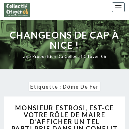
Skip
Togg
to
navig
content
CHANGEONS DE CAP À
NICE !
Une Proposition Du Collectif Citoyen 06
Étiquette :
Dôme De Fer
MONSIEUR
MONSIEUR ESTROSI, EST-CE
ESTROSI,
VOTRE RÔLE DE MAIRE
EST-
D’AFFICHER UN TEL
CE
VOTRE
PARTI PRIS DANS UN CONFLIT