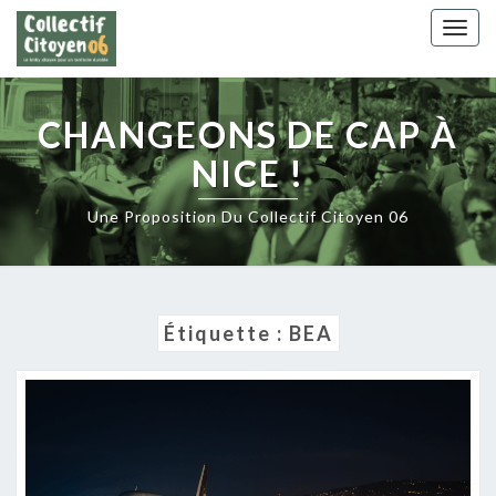
Skip
Togg
to
navig
content
CHANGEONS DE CAP À
NICE !
Une Proposition Du Collectif Citoyen 06
Étiquette :
BEA