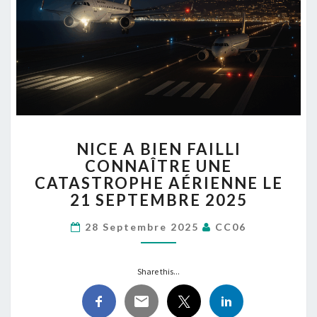
NICE
NICE A BIEN FAILLI
A
CONNAÎTRE UNE
BIEN
CATASTROPHE AÉRIENNE LE
FAILLI
CONNAÎTRE
21 SEPTEMBRE 2025
UNE
CATASTROPHE
28 Septembre 2025
CC06
AÉRIENNE
LE
Share this...
21
SEPTEMBRE
2025