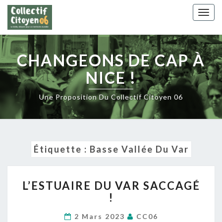
Skip
Togg
to
navig
content
CHANGEONS DE CAP À
NICE !
Une Proposition Du Collectif Citoyen 06
Étiquette :
Basse Vallée Du Var
L’ESTUAIRE
L’ESTUAIRE DU VAR SACCAGÉ
DU
!
VAR
SACCAGÉ
2 Mars 2023
CC06
!