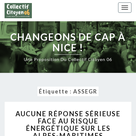
Skip
Togg
to
navig
content
CHANGEONS DE CAP À
NICE !
Une Proposition Du Collectif Citoyen 06
Étiquette :
ASSEGR
AUCUNE
AUCUNE RÉPONSE SÉRIEUSE
RÉPONSE
FACE AU RISQUE
SÉRIEUSE
ÉNERGÉTIQUE SUR LES
FACE
AU
ALPES-MARITIMES