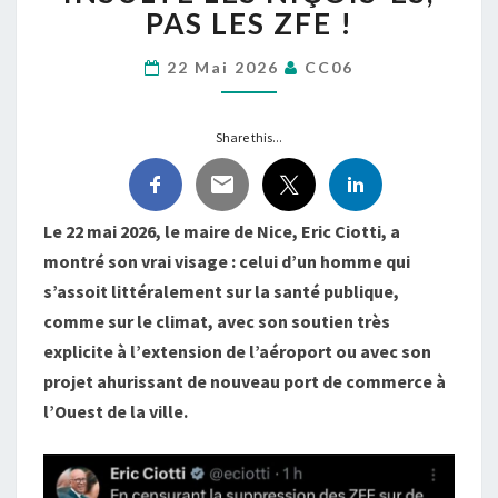
POLLUTION
PAS LES ZFE !
DE
L’AIR
22 Mai 2026
CC06
QUI
INSULTE
LES
Share this...
NIÇOIS-
ES,
PAS
LES
Le 22 mai 2026, le maire de Nice, Eric Ciotti, a
ZFE
montré son vrai visage : celui d’un homme qui
!
s’assoit littéralement sur la santé publique,
comme sur le climat, avec son soutien très
explicite à l’extension de l’aéroport ou avec son
projet ahurissant de nouveau port de commerce à
l’Ouest de la ville.