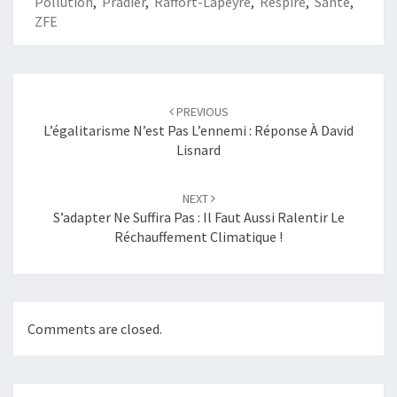
Pollution
,
Pradier
,
Raffort-Lapeyre
,
Respire
,
Santé
,
ZFE
Post
navigation
PREVIOUS
L’égalitarisme N’est Pas L’ennemi : Réponse À David
Lisnard
NEXT
S’adapter Ne Suffira Pas : Il Faut Aussi Ralentir Le
Réchauffement Climatique !
Comments are closed.