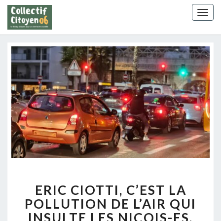
Skip
Togg
to
navig
content
ERIC
ERIC CIOTTI, C’EST LA
CIOTTI,
C’EST
POLLUTION DE L’AIR QUI
LA
INSULTE LES NIÇOIS-ES,