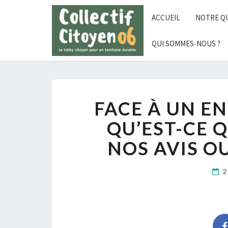
Skip
to
ACCUEIL
NOTRE Q
content
QUI SOMMES-NOUS ?
FACE À UN E
QU’EST-CE Q
NOS AVIS O
2