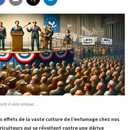
NOS
AVIS
OU
NOS
RÉSISTANCES ?
coute à sens unique…
s effets de la vaste culture de l’enfumage chez nos
griculteurs qui se révoltent contre une dérive