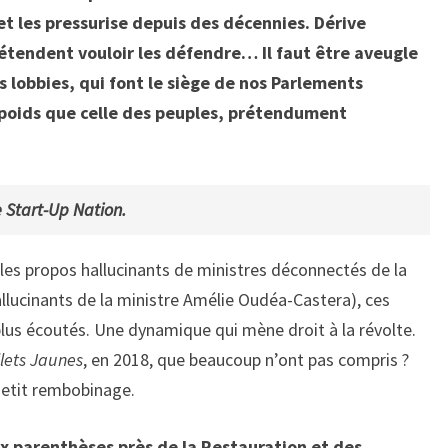
et les pressurise depuis des décennies. Dérive
étendent vouloir les défendre… Il faut être aveugle
s lobbies, qui font le siège de nos Parlements
 poids que celle des peuples, prétendument
 Start-Up Nation.
les propos hallucinants de ministres déconnectés de la
hallucinants de la ministre Amélie Oudéa-Castera), ces
 plus écoutés. Une dynamique qui mène droit à la révolte.
ilets Jaunes
, en 2018, que beaucoup n’ont pas compris ?
Petit rembobinage.
ux parenthèses près de la Restauration et des