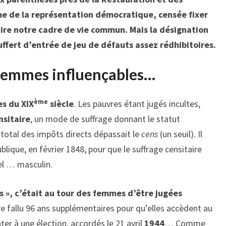
me de la représentation démocratique, censée fixer
 dire notre cadre de vie commun. Mais la désignation
ffert d’entrée de jeu de défauts assez rédhibitoires.
 femmes influençables…
ème
es du XIX
siècle
. Les pauvres étant jugés incultes,
nsitaire
, un mode de suffrage donnant le statut
 total des impôts directs dépassait le
cens
(un seuil). Il
lique, en février 1848, pour que le suffrage censitaire
sel … masculin.
es », c’était au tour des femmes d’être jugées
ore fallu 96 ans supplémentaires pour qu’elles accèdent au
ter à une élection, accordés le 21 avril
1944
… Comme