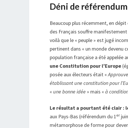
Déni de référendum
Beaucoup plus récemment, en dépit 
des Français souffre manifestement 
voilà que le « peuple » est jugé inc
pertinent dans « un monde devenu comp
population française a été appelée a
une Constitution pour l’Europe
(é
posée aux électeurs était «
Approuvez
établissant une constitution pour l’E
«
une bonne idée
» mais «
à condition
Le résultat a pourtant été clair :
er
aux Pays-Bas (référendum du 1
jui
métamorphose de forme pour deven