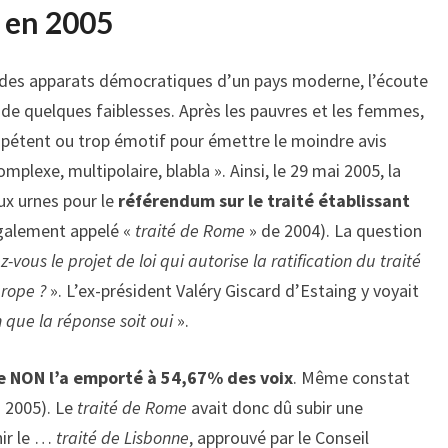
 en 2005
des apparats démocratiques d’un pays moderne, l’écoute
de quelques faiblesses. Après les pauvres et les femmes,
ompétent ou trop émotif pour émettre le moindre avis
lexe, multipolaire, blabla ». Ainsi, le 29 mai 2005, la
ux urnes pour le
référendum sur le traité établissant
galement appelé «
traité de Rome
» de 2004). La question
-vous le projet de loi qui autorise la ratification du traité
urope ?
». L’ex-président Valéry Giscard d’Estaing y voyait
 que la réponse soit oui
».
 le NON l’a emporté à 54,67% des voix
. Même constat
n 2005). Le
traité de Rome
avait donc dû subir une
ir le …
traité de Lisbonne
, approuvé par le Conseil