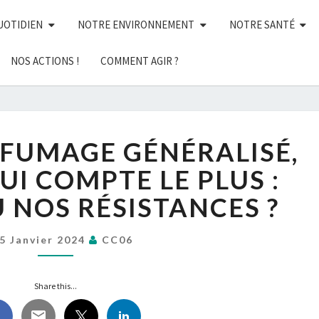
UOTIDIEN
NOTRE ENVIRONNEMENT
NOTRE SANTÉ
NOS ACTIONS !
COMMENT AGIR ?
FACE
NFUMAGE GÉNÉRALISÉ,
À
UN
UI COMPTE LE PLUS :
ENFUMAGE
U NOS RÉSISTANCES ?
GÉNÉRALISÉ,
QU’EST-
CE
5 Janvier 2024
CC06
QUI
COMPTE
Share this...
LE
PLUS :