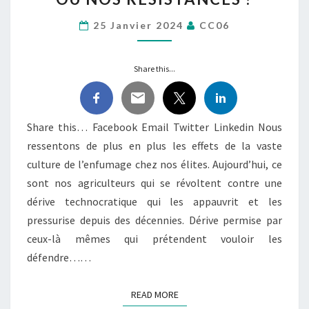
QU’EST-
CE
25 Janvier 2024
CC06
QUI
COMPTE
Share this...
LE
PLUS :
NOS
AVIS
Share this… Facebook Email Twitter Linkedin Nous
OU
ressentons de plus en plus les effets de la vaste
NOS
RÉSISTANCES ?
culture de l’enfumage chez nos élites. Aujourd’hui, ce
sont nos agriculteurs qui se révoltent contre une
dérive technocratique qui les appauvrit et les
pressurise depuis des décennies. Dérive permise par
ceux-là mêmes qui prétendent vouloir les
défendre……
READ MORE
READ MORE