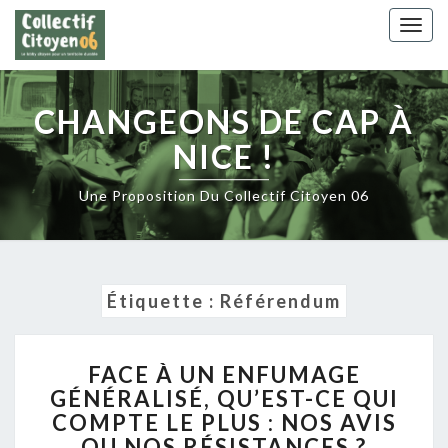
Skip
Togg
to
navig
content
CHANGEONS DE CAP À
NICE !
Une Proposition Du Collectif Citoyen 06
Étiquette :
Référendum
FACE
FACE À UN ENFUMAGE
À
GÉNÉRALISÉ, QU’EST-CE QUI
UN
COMPTE LE PLUS : NOS AVIS
ENFUMAGE
GÉNÉRALISÉ,
OU NOS RÉSISTANCES ?