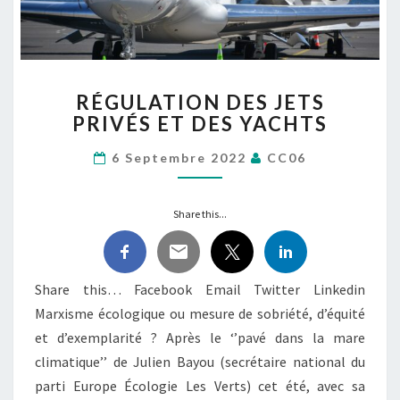
RÉGULATION
RÉGULATION DES JETS
DES
PRIVÉS ET DES YACHTS
JETS
PRIVÉS
6 Septembre 2022
CC06
ET
DES
YACHTS
Share this...
Share this… Facebook Email Twitter Linkedin
Marxisme écologique ou mesure de sobriété, d’équité
et d’exemplarité ? Après le ‘’pavé dans la mare
climatique’’ de Julien Bayou (secrétaire national du
parti Europe Écologie Les Verts) cet été, avec sa