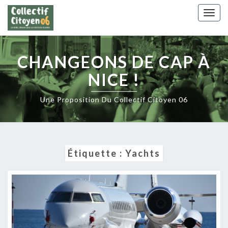
Skip
Togg
to
navig
content
CHANGEONS DE CAP À
NICE !
Une Proposition Du Collectif Citoyen 06
Étiquette :
Yachts