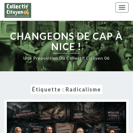
Skip
Togg
to
navig
content
CHANGEONS DE CAP À
NICE !
Une Proposition Du Collectif Citoyen 06
Étiquette :
Radicalisme