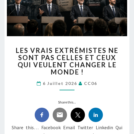
LES
LES VRAIS EXTRÉMISTES NE
VRAIS
SONT PAS CELLES ET CEUX
EXTRÉMISTES
QUI VEULENT CHANGER LE
NE
SONT
MONDE !
PAS
CELLES
6 Juillet 2026
CC06
ET
CEUX
Share this...
QUI
VEULENT
CHANGER
LE
Share this… Facebook Email Twitter Linkedin Qui
MONDE !