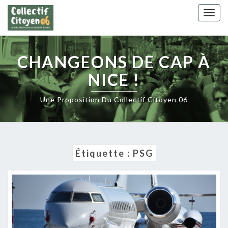
Skip
Togg
to
navig
content
CHANGEONS DE CAP À
NICE !
Une Proposition Du Collectif Citoyen 06
Étiquette :
PSG