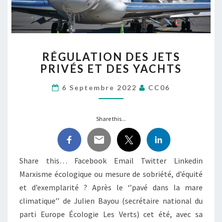
RÉGULATION
RÉGULATION DES JETS
DES
PRIVÉS ET DES YACHTS
JETS
PRIVÉS
6 Septembre 2022
CC06
ET
DES
YACHTS
Share this...
Share this… Facebook Email Twitter Linkedin
Marxisme écologique ou mesure de sobriété, d’équité
et d’exemplarité ? Après le ‘’pavé dans la mare
climatique’’ de Julien Bayou (secrétaire national du
parti Europe Écologie Les Verts) cet été, avec sa