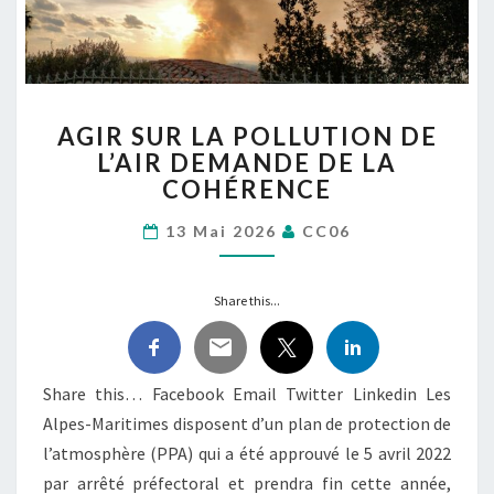
AGIR
AGIR SUR LA POLLUTION DE
SUR
L’AIR DEMANDE DE LA
LA
COHÉRENCE
POLLUTION
DE
13 Mai 2026
CC06
L’AIR
DEMANDE
DE
Share this...
LA
COHÉRENCE
Share this… Facebook Email Twitter Linkedin Les
Alpes-Maritimes disposent d’un plan de protection de
l’atmosphère (PPA) qui a été approuvé le 5 avril 2022
par arrêté préfectoral et prendra fin cette année,