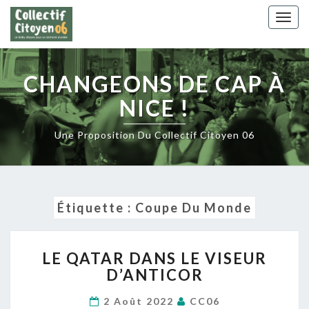
Skip
Togg
to
navig
content
CHANGEONS DE CAP À
NICE !
Une Proposition Du Collectif Citoyen 06
Étiquette :
Coupe Du Monde
LE
LE QATAR DANS LE VISEUR
QATAR
D’ANTICOR
DANS
LE
2 Août 2022
CC06
VISEUR