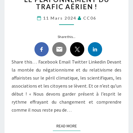
ET
TRAFIC AÉRIEN !
À
NICE,
11 Mars 2024
CC06
NOUS
NOUS
SOMMES
Share this...
MOBILISÉS
POUR
DEMANDER
Share this… Facebook Email Twitter Linkedin Devant
LE
la montée du négationnisme et du relativisme des
PLAFONNEMENT
DU
affairistes sur le péril climatique, les scientifiques, les
TRAFIC
associations et les citoyens se lèvent. Et ce n’est qu’un
AÉRIEN
début ! « Nous devons garder présent à l’esprit le
!
rythme effrayant du changement et comprendre
comme il nous reste peu de…
READ MORE
READ MORE