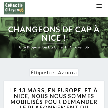
Skip
Togg
to
navig
content
CHANGEONS DE CAP À
NICE !
Une Proposition Du Collectif Citoyen 06
Étiquette :
Azzurra
LE
LE 13 MARS, EN EUROPE, ET À
13
NICE, NOUS NOUS SOMMES
MARS,
MOBILISÉS POUR DEMANDER
EN
EUROPE,
LE PLAFONNEMENT DU