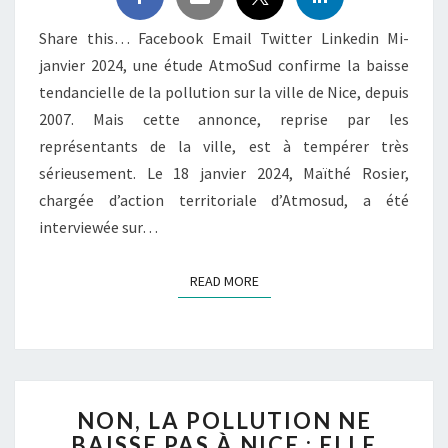
Share this… Facebook Email Twitter Linkedin Mi-
janvier 2024, une étude AtmoSud confirme la baisse
tendancielle de la pollution sur la ville de Nice, depuis
2007. Mais cette annonce, reprise par les
représentants de la ville, est à tempérer très
sérieusement. Le 18 janvier 2024, Maïthé Rosier,
chargée d’action territoriale d’Atmosud, a été
interviewée sur…
READ MORE
READ MORE
NON,
NON, LA POLLUTION NE
LA
BAISSE PAS À NICE : ELLE
POLLUTION