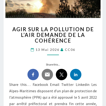
AGIR
AGIR SUR LA POLLUTION DE
SUR
L’AIR DEMANDE DE LA
LA
COHÉRENCE
POLLUTION
DE
13 Mai 2026
CC06
L’AIR
DEMANDE
DE
Share this...
LA
COHÉRENCE
Share this… Facebook Email Twitter Linkedin Les
Alpes-Maritimes disposent d’un plan de protection de
l’atmosphère (PPA) qui a été approuvé le 5 avril 2022
par arrêté préfectoral et prendra fin cette année,