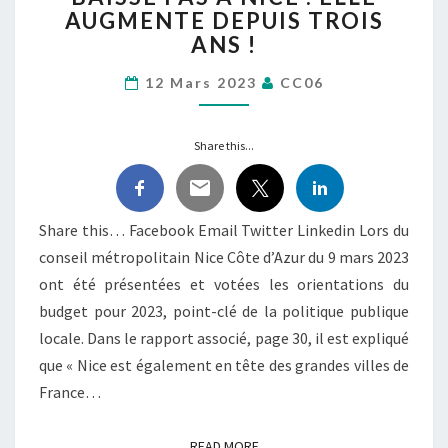
AUGMENTE DEPUIS TROIS
NE
BAISSE
ANS !
PAS
À
12 Mars 2023
CC06
NICE
:
Share this...
ELLE
AUGMENTE
DEPUIS
TROIS
Share this… Facebook Email Twitter Linkedin Lors du
ANS
conseil métropolitain Nice Côte d’Azur du 9 mars 2023
!
ont été présentées et votées les orientations du
budget pour 2023, point-clé de la politique publique
locale. Dans le rapport associé, page 30, il est expliqué
que « Nice est également en tête des grandes villes de
France…
READ MORE
READ MORE