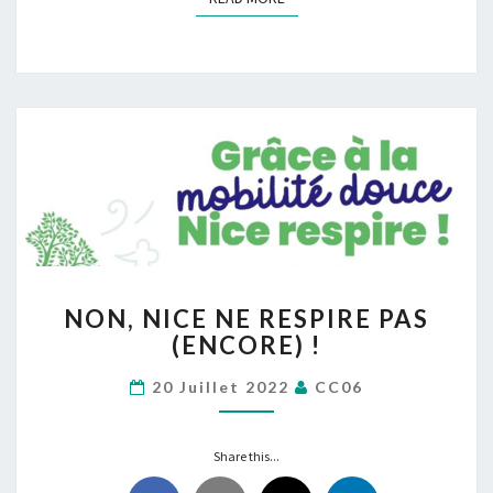
NON,
NON, NICE NE RESPIRE PAS
NICE
(ENCORE) !
NE
RESPIRE
20 Juillet 2022
CC06
PAS
(ENCORE)
!
Share this...