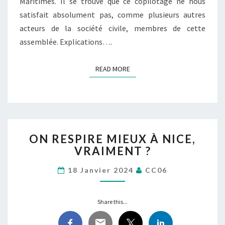
Maritimes. Il se trouve que ce copilotage ne nous
satisfait absolument pas, comme plusieurs autres
acteurs de la société civile, membres de cette
assemblée. Explications….
READ MORE
READ MORE
ON
ON RESPIRE MIEUX À NICE,
RESPIRE
VRAIMENT ?
MIEUX
À
18 Janvier 2024
CC06
NICE,
VRAIMENT
?
Share this...