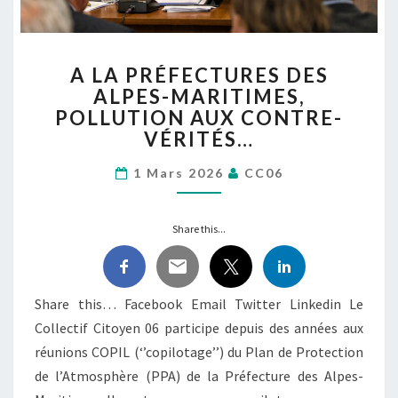
A
A LA PRÉFECTURES DES
LA
ALPES-MARITIMES,
PRÉFECTURES
POLLUTION AUX CONTRE-
DES
ALPES-
VÉRITÉS…
MARITIMES,
POLLUTION
1 Mars 2026
CC06
AUX
CONTRE-
Share this...
VÉRITÉS…
Share this… Facebook Email Twitter Linkedin Le
Collectif Citoyen 06 participe depuis des années aux
réunions COPIL (‘’copilotage’’) du Plan de Protection
de l’Atmosphère (PPA) de la Préfecture des Alpes-