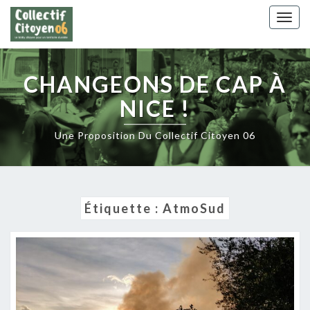
Skip
Togg
to
navig
content
CHANGEONS DE CAP À
NICE !
Une Proposition Du Collectif Citoyen 06
Étiquette :
AtmoSud