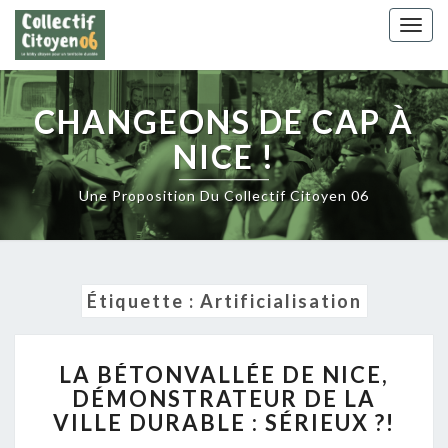
Skip
Togg
to
navig
content
CHANGEONS DE CAP À
NICE !
Une Proposition Du Collectif Citoyen 06
Étiquette :
Artificialisation
LA
LA BÉTONVALLÉE DE NICE,
BÉTONVALLÉE
DÉMONSTRATEUR DE LA
DE
VILLE DURABLE : SÉRIEUX ?!
NICE,
DÉMONSTRATEUR