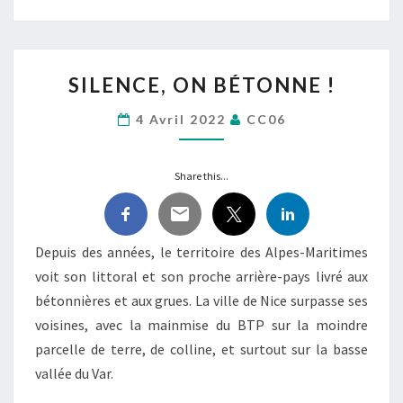
SILENCE,
SILENCE, ON BÉTONNE !
ON
BÉTONNE
4 Avril 2022
CC06
!
Share this...
Depuis des années, le territoire des Alpes-Maritimes
voit son littoral et son proche arrière-pays livré aux
bétonnières et aux grues. La ville de Nice surpasse ses
voisines, avec la mainmise du BTP sur la moindre
parcelle de terre, de colline, et surtout sur la basse
vallée du Var.