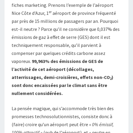
fiches marketing. Prenons l’exemple de l’aéroport
er
Nice Côte d’Azur, 1
aéroport de province fréquenté
par près de 15 millions de passagers par an. Pourquoi
est-il neutre ? Parce qu’il ne considère que 0,037% des
émissions de gaz à effet de serre (GES) dont il est
techniquement responsable, qu’il parvient à
compenser par quelques crédits carbone assez
vaporeux.
99,963% des émissions de GES de
l’activité de cet aéroport (décollages,
atterrissages, demi-croisières, effets non-CO
)
2
sont donc encaissées par le climat sans être
nullement considérées.
La pensée magique, qui s’accommode très bien des
promesses technosolutionnistes, consiste donc à
(faire) croire qu’un aéroport peut être «
0% émissif,
100% attractif
» (pub de l’aéroport), et «
neutre en