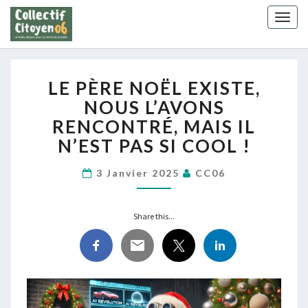
Skip
Togg
to
navig
content
LE
LE PÈRE NOËL EXISTE,
PÈRE
NOËL
NOUS L’AVONS
EXISTE,
RENCONTRÉ, MAIS IL
NOUS
N’EST PAS SI COOL !
L’AVONS
RENCONTRÉ,
3 Janvier 2025
CC06
MAIS
IL
N’EST
Share this...
PAS
SI
COOL !