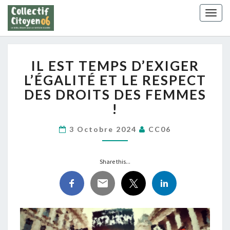
Skip
Togg
to
navig
content
IL
IL EST TEMPS D’EXIGER
EST
TEMPS
L’ÉGALITÉ ET LE RESPECT
D’EXIGER
DES DROITS DES FEMMES
L’ÉGALITÉ
!
ET
LE
3 Octobre 2024
CC06
RESPECT
DES
DROITS
Share this...
DES
FEMMES
!