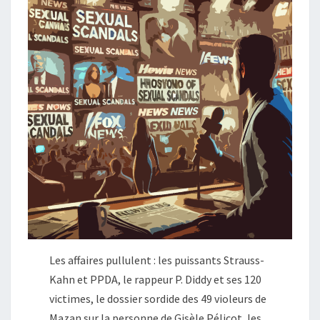
Les affaires pullulent : les puissants Strauss-
Kahn et PPDA, le rappeur P. Diddy et ses 120
victimes, le dossier sordide des 49 violeurs de
Mazan sur la personne de Gisèle Pélicot, les