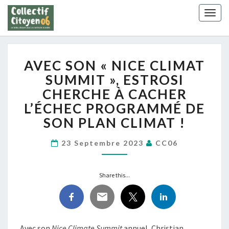
Skip
Togg
to
navig
content
AVEC
AVEC SON « NICE CLIMAT
SON
« NICE
SUMMIT », ESTROSI
CLIMAT
CHERCHE À CACHER
SUMMIT »,
L’ÉCHEC PROGRAMMÉ DE
ESTROSI
SON PLAN CLIMAT !
CHERCHE
À
CACHER
23 Septembre 2023
CC06
L’ÉCHEC
PROGRAMMÉ
Share this...
DE
SON
PLAN
CLIMAT
!
Avec son
Nice Climate Summit
annuel, Christian