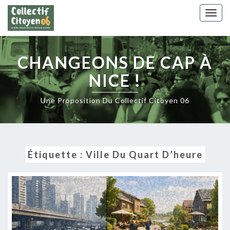
Skip
Togg
to
navig
content
CHANGEONS DE CAP À
NICE !
Une Proposition Du Collectif Citoyen 06
Étiquette :
Ville Du Quart D’heure