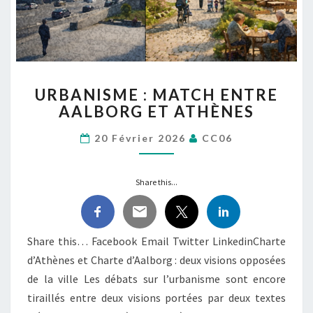
URBANISME
URBANISME : MATCH ENTRE
:
AALBORG ET ATHÈNES
MATCH
ENTRE
20 Février 2026
CC06
AALBORG
ET
ATHÈNES
Share this...
Share this… Facebook Email Twitter LinkedinCharte
d’Athènes et Charte d’Aalborg : deux visions opposées
de la ville Les débats sur l’urbanisme sont encore
tiraillés entre deux visions portées par deux textes