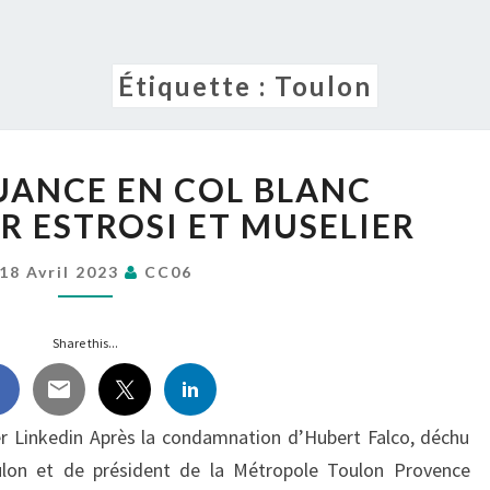
Étiquette :
Toulon
LA
UANCE EN COL BLANC
DÉLINQUANCE
EN
R ESTROSI ET MUSELIER
COL
BLANC
18 Avril 2023
CC06
SOUTENUE
PAR
Share this...
ESTROSI
ET
MUSELIER
r Linkedin Après la condamnation d’Hubert Falco, déchu
lon et de président de la Métropole Toulon Provence