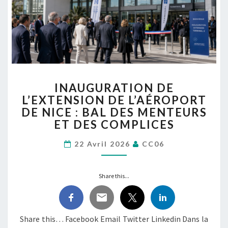
INAUGURATION
INAUGURATION DE
DE
L’EXTENSION DE L’AÉROPORT
L’EXTENSION
DE NICE : BAL DES MENTEURS
DE
L’AÉROPORT
ET DES COMPLICES
DE
NICE :
22 Avril 2026
CC06
BAL
DES
Share this...
MENTEURS
ET
DES
COMPLICES
Share this… Facebook Email Twitter Linkedin Dans la