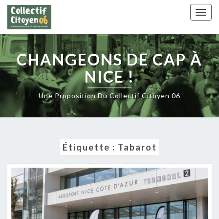
Skip
Togg
to
navig
content
CHANGEONS DE CAP À
NICE !
Une Proposition Du Collectif Citoyen 06
Étiquette :
Tabarot