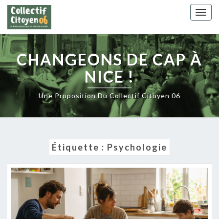
Skip
Togg
to
navig
content
CHANGEONS DE CAP À
NICE !
Une Proposition Du Collectif Citoyen 06
Étiquette :
Psychologie