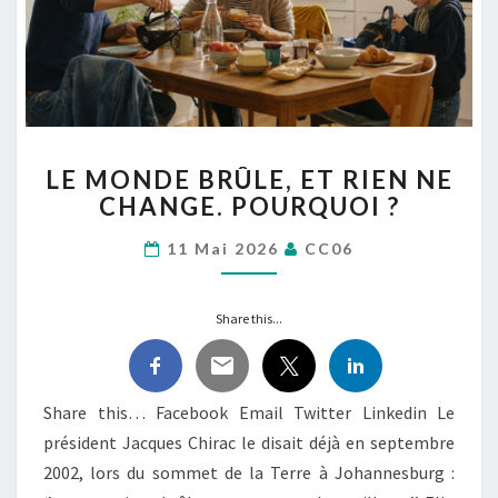
LE
LE MONDE BRÛLE, ET RIEN NE
MONDE
CHANGE. POURQUOI ?
BRÛLE,
ET
11 Mai 2026
CC06
RIEN
NE
CHANGE.
Share this...
POURQUOI
?
Share this… Facebook Email Twitter Linkedin Le
président Jacques Chirac le disait déjà en septembre
2002, lors du sommet de la Terre à Johannesburg :