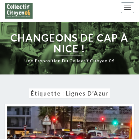
Skip
Togg
to
navig
content
CHANGEONS DE CAP À
NICE !
Une Proposition Du Collectif Citoyen 06
Étiquette :
Lignes D’Azur