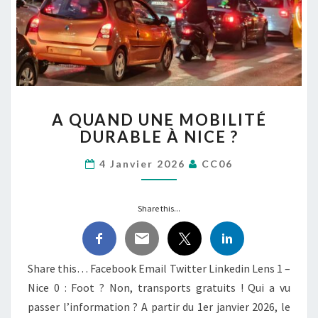
A
A QUAND UNE MOBILITÉ
QUAND
DURABLE À NICE ?
UNE
MOBILITÉ
4 Janvier 2026
CC06
DURABLE
À
NICE
Share this...
?
Share this… Facebook Email Twitter Linkedin Lens 1 –
Nice 0 : Foot ? Non, transports gratuits ! Qui a vu
passer l’information ? A partir du 1er janvier 2026, le