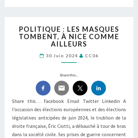
POLITIQUE :
POLITIQUE : LES MASQUES
LES
TOMBENT, À NICE COMME
MASQUES
AILLEURS
TOMBENT,
À
30 Juin 2024
CC06
NICE
COMME
AILLEURS
Share this...
Share this… Facebook Email Twitter Linkedin A
l’occasion des élections européennes et des élections
législatives anticipées de juin 2024, le trublion de la
droite française, Éric Ciotti, a débauché à tour de bras
dans la société civile. Ses prises de guerre concernent