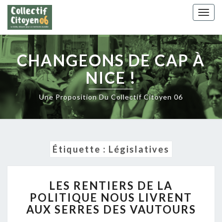
Skip
Togg
to
navig
content
CHANGEONS DE CAP À
NICE !
Une Proposition Du Collectif Citoyen 06
Étiquette :
Législatives
LES
LES RENTIERS DE LA
RENTIERS
POLITIQUE NOUS LIVRENT
DE
AUX SERRES DES VAUTOURS
LA
POLITIQUE