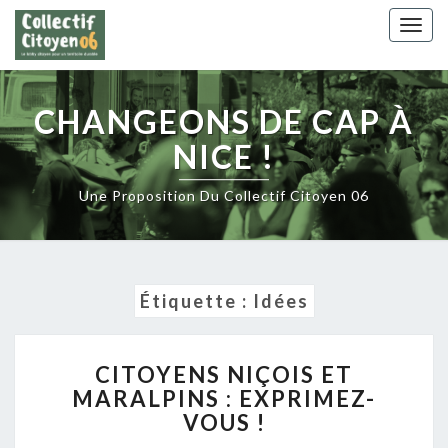
Skip
Togg
to
navig
content
CHANGEONS DE CAP À
NICE !
Une Proposition Du Collectif Citoyen 06
Étiquette :
Idées
CITOYENS
CITOYENS NIÇOIS ET
NIÇOIS
MARALPINS : EXPRIMEZ-
ET
VOUS !
MARALPINS
: