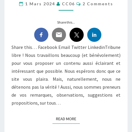
Comments
1 Mars 2024
CC06
2 Comments
EXPRIMEZ-
VOUS
!
Share this...
Share this… Facebook Email Twitter LinkedinTribune
libre ! Nous travaillons beaucoup (et bénévolement)
pour vous proposer un contenu aussi éclairant et
intéressant que possible. Nous espérons donc que ce
site vous plaira. Mais, naturellement, nous ne
détenons pas la vérité ! Aussi, nous sommes preneurs
de vos remarques, observations, suggestions et
propositions, sur tous…
READ MORE
READ MORE