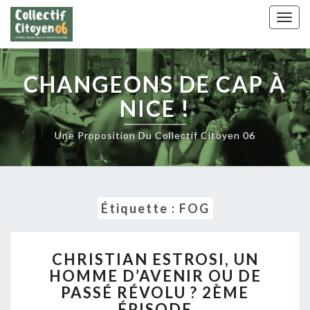
Skip
Togg
to
navig
content
CHANGEONS DE CAP À
NICE !
Une Proposition Du Collectif Citoyen 06
Étiquette :
FOG
CHRISTIAN
CHRISTIAN ESTROSI, UN
ESTROSI,
HOMME D’AVENIR OU DE
UN
PASSÉ RÉVOLU ? 2ÈME
HOMME
D’AVENIR
ÉPISODE