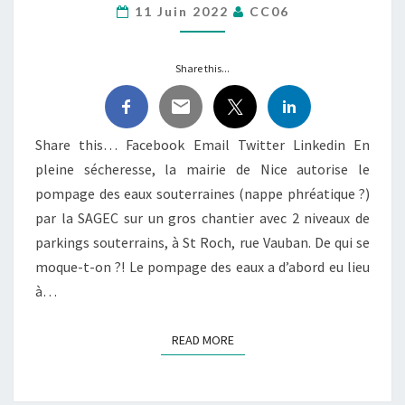
11 Juin 2022
CC06
EAUX
SOUTERRAINES
POUR
Share this...
DU
BÉTON
!
Share this… Facebook Email Twitter Linkedin En
pleine sécheresse, la mairie de Nice autorise le
pompage des eaux souterraines (nappe phréatique ?)
par la SAGEC sur un gros chantier avec 2 niveaux de
parkings souterrains, à St Roch, rue Vauban. De qui se
moque-t-on ?! Le pompage des eaux a d’abord eu lieu
à…
READ MORE
READ MORE