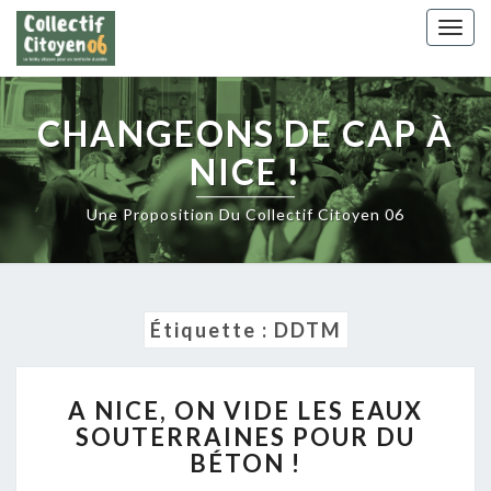
Skip
Togg
to
navig
content
CHANGEONS DE CAP À
NICE !
Une Proposition Du Collectif Citoyen 06
Étiquette :
DDTM
A
A NICE, ON VIDE LES EAUX
NICE,
SOUTERRAINES POUR DU
ON
BÉTON !
VIDE
LES