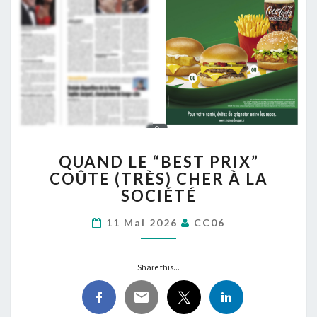
QUAND
QUAND LE “BEST PRIX”
LE
COÛTE (TRÈS) CHER À LA
“BEST
SOCIÉTÉ
PRIX”
COÛTE
11 Mai 2026
CC06
(TRÈS)
CHER
À
Share this...
LA
SOCIÉTÉ