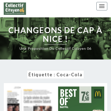
Skip
Togg
to
navig
content
CHANGEONS DE CAP À
NICE !
Une Proposition Du Collectif Citoyen 06
Étiquette :
Coca-Cola