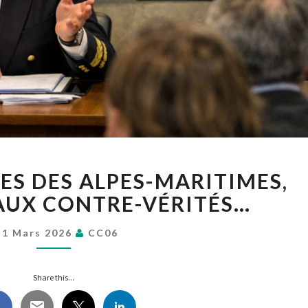
A
ES DES ALPES-MARITIMES,
LA
PRÉFECTURES
AUX CONTRE-VÉRITÉS…
DES
ALPES-
1 Mars 2026
CC06
MARITIMES,
POLLUTION
Share this...
AUX
CONTRE-