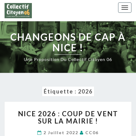
Skip
Togg
to
navig
content
CHANGEONS DE CAP À
NICE !
Une Proposition Du Collectif Citoyen 06
Étiquette :
2026
NICE
NICE 2026 : COUP DE VENT
2026
SUR LA MAIRIE !
:
COUP
2 Juillet 2022
CC06
DE