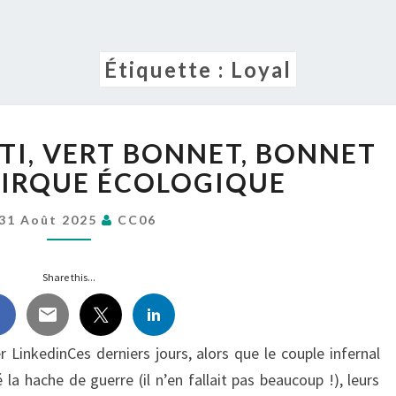
Étiquette :
Loyal
ESTROSI
TTI, VERT BONNET, BONNET
ET
CIOTTI,
CIRQUE ÉCOLOGIQUE
VERT
BONNET,
31 Août 2025
CC06
BONNET
VERT
Share this...
DU
CIRQUE
ÉCOLOGIQUE
LinkedinCes derniers jours, alors que le couple infernal
la hache de guerre (il n’en fallait pas beaucoup !), leurs