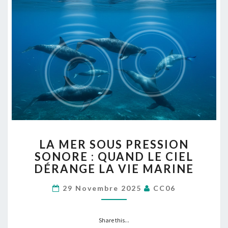
LA
LA MER SOUS PRESSION
MER
SONORE : QUAND LE CIEL
SOUS
DÉRANGE LA VIE MARINE
PRESSION
SONORE
29 Novembre 2025
CC06
:
QUAND
LE
Share this...
CIEL