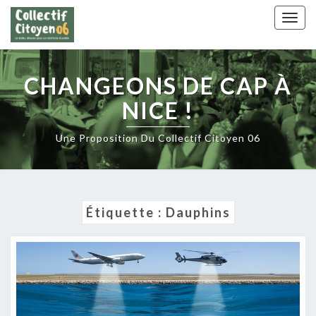
Skip
Togg
to
navig
content
CHANGEONS DE CAP À
NICE !
Une Proposition Du Collectif Citoyen 06
Étiquette :
Dauphins