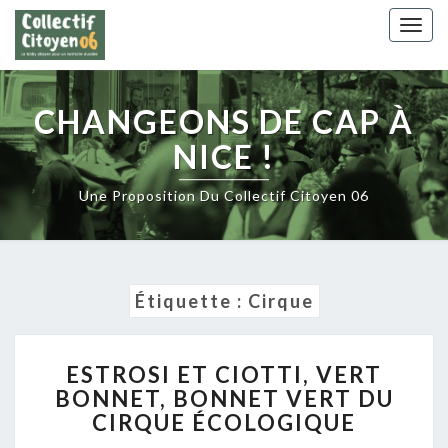
Skip
Togg
to
navig
content
CHANGEONS DE CAP À
NICE !
Une Proposition Du Collectif Citoyen 06
Étiquette :
Cirque
ESTROSI
ESTROSI ET CIOTTI, VERT
ET
BONNET, BONNET VERT DU
CIOTTI,
CIRQUE ÉCOLOGIQUE
VERT
BONNET,